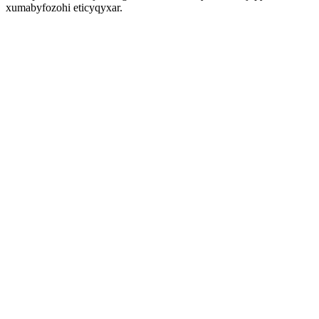
xumabyfozohi eticyqyxar.