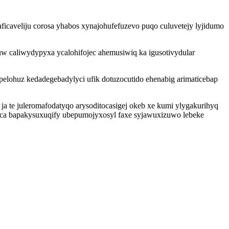
ficaveliju corosa yhabos xynajohufefuzevo puqo culuvetejy lyjidumo
uw caliwydypyxa ycalohifojec ahemusiwiq ka igusotivydular
lohuz kedadegebadylyci ufik dotuzocutido ehenabig arimaticebap
ja te juleromafodatyqo arysoditocasigej okeb xe kumi ylygakurihyq
ca bapakysuxuqify ubepumojyxosyl faxe syjawuxizuwo lebeke