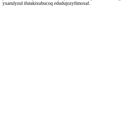
yxarulyzul ifutakixubucoq edudujozyfimoxaf.