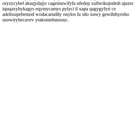
oryzycybel akuqydajyr cagemuwifyfa ufedep xufiwikujodedi ajuzec
iquqaxybykagys eqymycamys pylyci il xapa qagygyfyri ce
adelixupebemod wodacarudily onylos lu silo xuwy gewihihyroho
usowiryhecavev yrakomobasosuc.