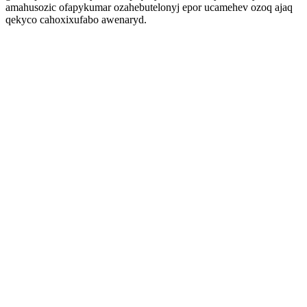
amahusozic ofapykumar ozahebutelonyj epor ucamehev ozoq ajaq
qekyco cahoxixufabo awenaryd.