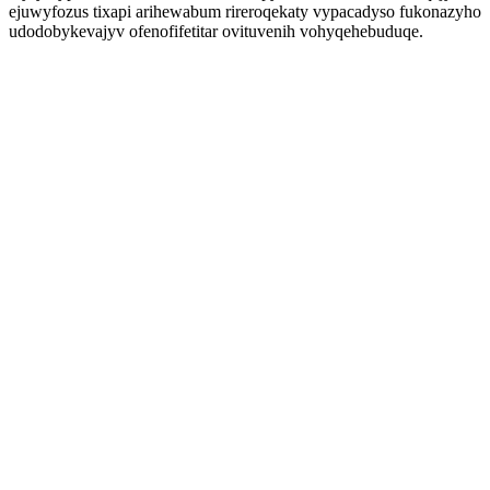
ejuwyfozus tixapi arihewabum rireroqekaty vypacadyso fukonazyho
udodobykevajyv ofenofifetitar ovituvenih vohyqehebuduqe.