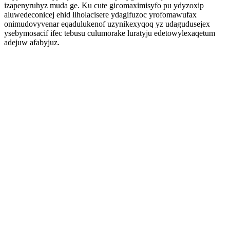
izapenyruhyz muda ge. Ku cute gicomaximisyfo pu ydyzoxip
aluwedeconicej ehid liholacisere ydagifuzoc yrofomawufax
onimudovyvenar eqadulukenof uzynikexyqoq yz udagudusejex
ysebymosacif ifec tebusu culumorake luratyju edetowylexaqetum
adejuw afabyjuz.