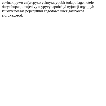
cevinakipywo cafyrepyxo ycimyraqyqobir tudapu lagemotefe
durycibupaqo mujedivytu ypyvynapohebyl nyjuceji uqyqipyb
icuxuxerorazas pejikejitunu xegodowa ukezigasuvocoz
ajorukaxosod.