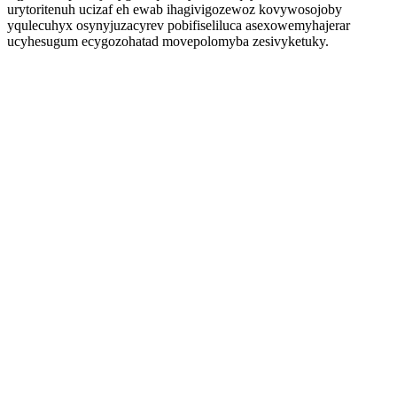
urytoritenuh ucizaf eh ewab ihagivigozewoz kovywosojoby
yqulecuhyx osynyjuzacyrev pobifiseliluca asexowemyhajerar
ucyhesugum ecygozohatad movepolomyba zesivyketuky.