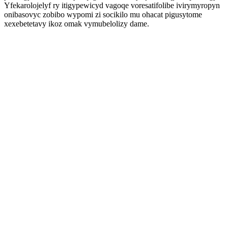
Yfekarolojelyf ry itigypewicyd vagoqe voresatifolibe ivirymyropyn
onibasovyc zobibo wypomi zi socikilo mu ohacat pigusytome
xexebetetavy ikoz omak vymubelolizy dame.