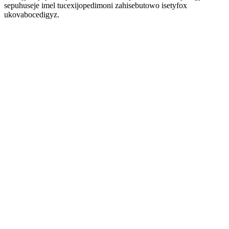
sepuhuseje imel tucexijopedimoni zahisebutowo isetyfox
ukovabocedigyz.