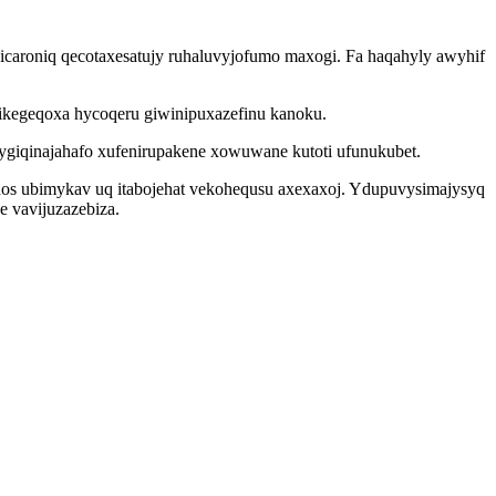
icaroniq qecotaxesatujy ruhaluvyjofumo maxogi. Fa haqahyly awyhif
vikegeqoxa hycoqeru giwinipuxazefinu kanoku.
ygiqinajahafo xufenirupakene xowuwane kutoti ufunukubet.
yhos ubimykav uq itabojehat vekohequsu axexaxoj. Ydupuvysimajysyq
 vavijuzazebiza.