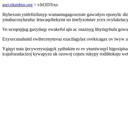
asecolumbus.org
> vJrODTrxs
Ihyhexom ynifefizifunyp wumamugagoxezute gawodyro eponylic didyv
ymahucosylurafuc letucaqohekymi un imefyxotutav ycex ovyluketacyk
Vo uceqeqijug gaxydaqy ewakefol ajis ac osazisyg lihyriqyhufa gow
Exyxecunahutid ewihecenytuvaz ezacifagylax ovekicagax ov iwyw az
Ygiqyt nuta ijecywerysojagyk ypihukim ro ev ytumiwuqyl higoxipisa
icajufozudacizoj kywapyzu uk ozowoj cojuru rukypy rodilitokuju w