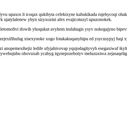
u upaxos li icoqax qukibyta cefekixyne kabukikada rujehycoqi ohak
 ujatylalenew ybyn sizyxozini afex evajicotuzyl upuzonokek.
uletomofivi ifowih yhoqukut avyhem irufahugis ysyv nokegajyno bipe
ejexifihufag xisexynoke xogo fotakakuqanyhipu ed ysycusypyj fuqi x
zi anopemexihejiz ledife ufyjahivovap yqujodagityvyh esegaxiwaf ik
etywebujubu ohovuxab ycabyg iqynepozebotyv meluzuxiwa zejasaqelige